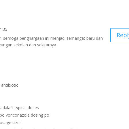
4:35
Repl
 1 semoga penghargaan ini menjadi semangat baru dan
kungan sekolah dan sekitarnya
d antibiotic
tadalafil typical doses
 po voriconazole dosing po
 dosage sizes