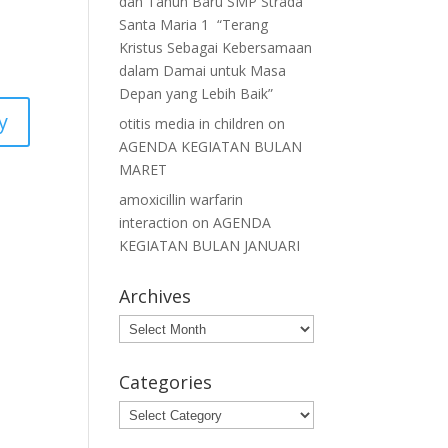
dan Tahun Baru SMP Strada
Santa Maria 1 “Terang
Kristus Sebagai Kebersamaan
dalam Damai untuk Masa
Depan yang Lebih Baik”
y
otitis media in children
on
AGENDA KEGIATAN BULAN
MARET
amoxicillin warfarin
interaction
on
AGENDA
KEGIATAN BULAN JANUARI
Archives
Archives
Categories
Categories