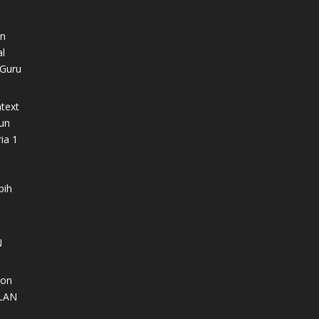
n
l
“Guru
ntext
un
ia 1
i
bih
N
ion
LAN