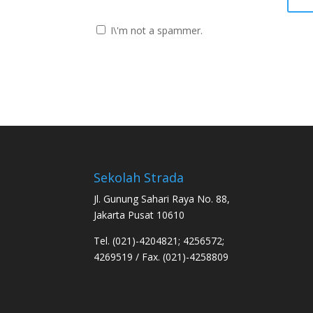
I\'m not a spammer.
Sekolah Strada
Jl. Gunung Sahari Raya No. 88,
Jakarta Pusat 10610
Tel. (021)-4204821; 4256572;
4269519 / Fax. (021)-4258809