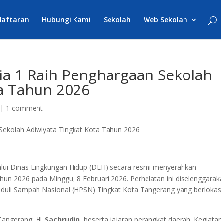
daftaran
Hubungi Kami
Sekolah
Web Sekolah
ia 1 Raih Penghargaan Sekolah
ta Tahun 2026
|
1 comment
lui Dinas Lingkungan Hidup (DLH) secara resmi menyerahkan
un 2026 pada Minggu, 8 Februari 2026. Perhelatan ini diselenggarak
Peduli Sampah Nasional (HPSN) Tingkat Kota Tangerang yang berlokasi
a Tangerang,
H. Sachrudin
, beserta jajaran perangkat daerah. Kegiata