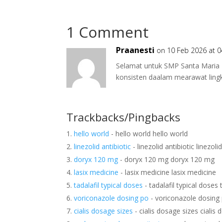
1 Comment
Praanesti
on 10 Feb 2026 at 0
Selamat untuk SMP Santa Maria
konsisten daalam mearawat ling
Trackbacks/Pingbacks
hello world
- hello world hello world
linezolid antibiotic
- linezolid antibiotic linezoli
doryx 120 mg
- doryx 120 mg doryx 120 mg
lasix medicine
- lasix medicine lasix medicine
tadalafil typical doses
- tadalafil typical doses 
voriconazole dosing po
- voriconazole dosing
cialis dosage sizes
- cialis dosage sizes cialis