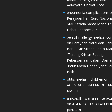
Adiwiyata Tingkat Kota
pneumonia complications
o
Perayaan Hari Guru Nasiona
SMP Strada Santa Maria 1 
Hebat, Indonesia Kuat”
penicillin allergy medical co
on
Perayaan Natal dan Tah
Baru SMP Strada Santa Mar
“Terang Kristus Sebagai
Kebersamaan dalam Dama
untuk Masa Depan yang Le
Baik”
otitis media in children
on
AGENDA KEGIATAN BULA
MARET
amoxicillin warfarin interact
on
AGENDA KEGIATAN BU
JANUARI