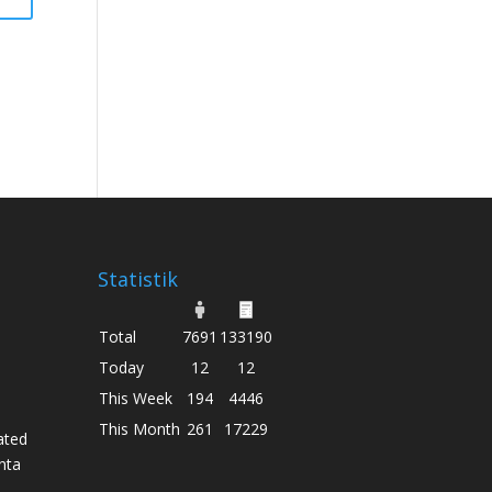
Statistik
Total
7691
133190
Today
12
12
This Week
194
4446
This Month
261
17229
ated
nta