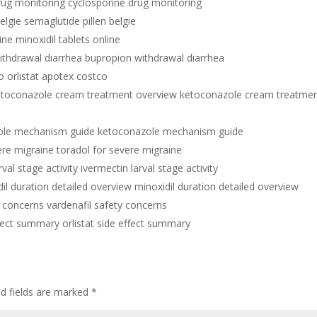
rug monitoring cyclosporine drug monitoring
elgie semaglutide pillen belgie
ine minoxidil tablets online
ithdrawal diarrhea bupropion withdrawal diarrhea
o orlistat apotex costco
etoconazole cream treatment overview ketoconazole cream treatme
ole mechanism guide ketoconazole mechanism guide
ere migraine toradol for severe migraine
rval stage activity ivermectin larval stage activity
il duration detailed overview minoxidil duration detailed overview
y concerns vardenafil safety concerns
ffect summary orlistat side effect summary
ed fields are marked
*