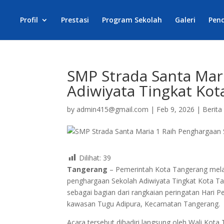
Profil
Prestasi
Program Sekolah
Galeri
Pen
SMP Strada Santa Mar
Adiwiyata Tingkat Ko
by
admin415@gmail.com
|
Feb 9, 2026
|
Berita
Dilihat:
39
Tangerang
– Pemerintah Kota Tangerang mela
penghargaan Sekolah Adiwiyata Tingkat Kota Tah
sebagai bagian dari rangkaian peringatan Hari 
kawasan Tugu Adipura, Kecamatan Tangerang.
Acara tersebut dihadiri langsung oleh Wali Kot