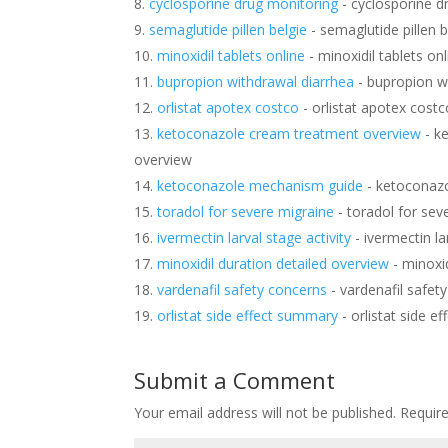
cyclosporine drug monitoring
- cyclosporine d
semaglutide pillen belgie
- semaglutide pillen b
minoxidil tablets online
- minoxidil tablets onl
bupropion withdrawal diarrhea
- bupropion w
orlistat apotex costco
- orlistat apotex costc
ketoconazole cream treatment overview
- k
overview
ketoconazole mechanism guide
- ketoconaz
toradol for severe migraine
- toradol for sev
ivermectin larval stage activity
- ivermectin la
minoxidil duration detailed overview
- minoxid
vardenafil safety concerns
- vardenafil safet
orlistat side effect summary
- orlistat side e
Submit a Comment
Your email address will not be published.
Requir