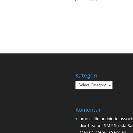
Kategori
Kategori
Komentar
amoxicillin antibiotic-associ
diarrhea
on
SMP Strada Sa
Maria 1 Menuju Sekolah