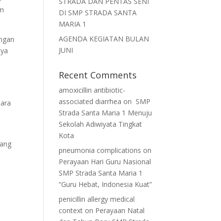
STRADA DAN PENTAS SENI
am
DI SMP STRADA SANTA
MARIA 1
AGENDA KEGIATAN BULAN
angan
JUNI
nya
Recent Comments
amoxicillin antibiotic-
associated diarrhea
on
SMP
para
Strada Santa Maria 1 Menuju
Sekolah Adiwiyata Tingkat
Kota
yang
pneumonia complications
on
Perayaan Hari Guru Nasional
SMP Strada Santa Maria 1
“Guru Hebat, Indonesia Kuat”
penicillin allergy medical
context
on
Perayaan Natal