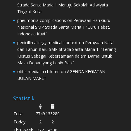
Strada Santa Maria 1 Menuju Sekolah Adiwiyata
Tingkat Kota
pneumonia complications
on
Perayaan Hari Guru
Nasional SMP Strada Santa Maria 1 “Guru Hebat,
Indonesia Kuat”
penicillin allergy medical context
on
Perayaan Natal
dan Tahun Baru SMP Strada Santa Maria 1 “Terang
Kristus Sebagai Kebersamaan dalam Damai untuk
Masa Depan yang Lebih Baik”
otitis media in children
on
AGENDA KEGIATAN
BULAN MARET
Statistik
Total
7749
133280
Today
2
2
This Week
272
4536