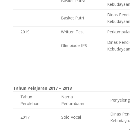
Basket Putra
Kebudayaa
Dinas Pendi
Basket Putri
Kebudayaa
2019
Written Test
Perkumpula
Dinas Pendi
Olimpiade IPS
Kebudayaa
Tahun Pelajaran 2017 – 2018
Tahun
Nama
Penyeleng
Perolehan
Perlombaan
Dinas Pen
2017
Solo Vocal
Kebudaya