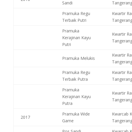
Sandi
Tangeran
Pramuka Regu
Kwartir Ra
Terbaik Putri
Tangeran
Pramuka
Kwartir Ra
Kerajinan Kayu
Tangeran
Putri
Kwartir Ra
Pramuka Melukis
Tangeran
Pramuka Regu
Kwartir Ra
Terbaik Putra
Tangeran
Pramuka
Kwartir Ra
Kerajinan Kayu
Tangeran
Putra
Pramuka Wide
Kwarcab 
2017
Game
Tangeran
Pos Sandi
Kwarcab 