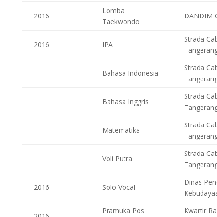
Lomba
2016
DANDIM 
Taekwondo
Strada Ca
2016
IPA
Tangeran
Strada Ca
Bahasa Indonesia
Tangeran
Strada Ca
Bahasa Inggris
Tangeran
Strada Ca
Matematika
Tangeran
Strada Ca
Voli Putra
Tangeran
Dinas Pen
2016
Solo Vocal
Kebudaya
Pramuka Pos
Kwartir Ra
2016