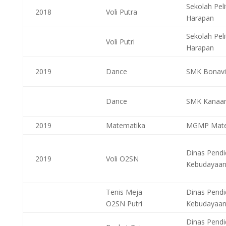
Sekolah Peli
2018
Voli Putra
Harapan
Sekolah Peli
Voli Putri
Harapan
2019
Dance
SMK Bonavi
Dance
SMK Kanaa
2019
Matematika
MGMP Mate
Dinas Pendi
2019
Voli O2SN
Kebudayaa
Tenis Meja
Dinas Pendi
O2SN Putri
Kebudayaa
Dinas Pendi