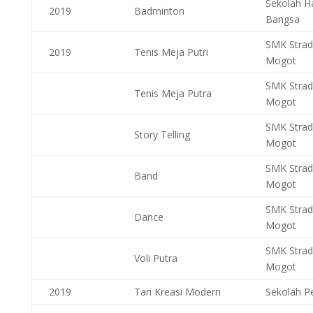
Sekolah H
2019
Badminton
Bangsa
SMK Stra
2019
Tenis Meja Putri
Mogot
SMK Stra
Tenis Meja Putra
Mogot
SMK Stra
Story Telling
Mogot
SMK Stra
Band
Mogot
SMK Stra
Dance
Mogot
SMK Stra
Voli Putra
Mogot
2019
Tari Kreasi Modern
Sekolah P