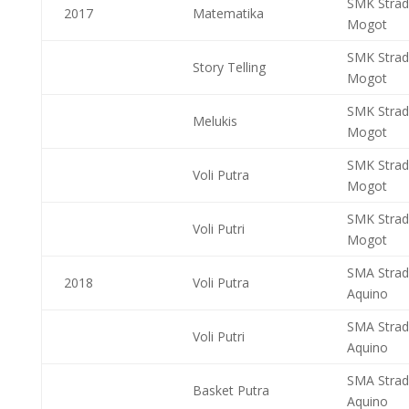
SMK Stra
2017
Matematika
Mogot
SMK Stra
Story Telling
Mogot
SMK Stra
Melukis
Mogot
SMK Stra
Voli Putra
Mogot
SMK Stra
Voli Putri
Mogot
SMA Stra
2018
Voli Putra
Aquino
SMA Stra
Voli Putri
Aquino
SMA Stra
Basket Putra
Aquino