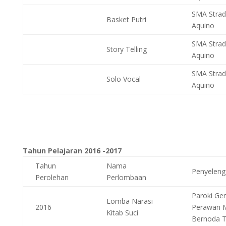
SMA Stra
Basket Putri
Aquino
SMA Stra
Story Telling
Aquino
SMA Stra
Solo Vocal
Aquino
Tahun Pelajaran 2016 -2017
Tahun
Nama
Penyeleng
Perolehan
Perlombaan
Paroki Ger
Lomba Narasi
2016
Perawan M
Kitab Suci
Bernoda 