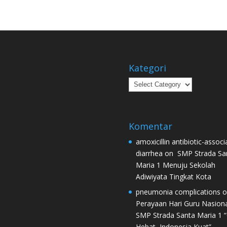
Kategori
Kategori
Komentar
amoxicillin antibiotic-associ
diarrhea
on
SMP Strada Sa
Maria 1 Menuju Sekolah
Adiwiyata Tingkat Kota
pneumonia complications
o
Perayaan Hari Guru Nasiona
SMP Strada Santa Maria 1 
Hebat, Indonesia Kuat”