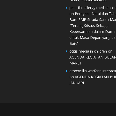
penicillin allergy medical co
on
Perayaan Natal dan Tah
Baru SMP Strada Santa Mar
“Terang Kristus Sebagai
Kebersamaan dalam Dama
untuk Masa Depan yang Le
Baik”
otitis media in children
on
AGENDA KEGIATAN BULA
MARET
amoxicillin warfarin interact
on
AGENDA KEGIATAN BU
JANUARI