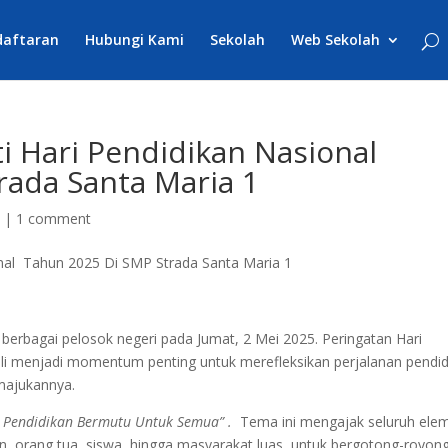
daftaran
Hubungi Kami
Sekolah
Web Sekolah
 Hari Pendidikan Nasional
rada Santa Maria 1
a
|
1 comment
erbagai pelosok negeri pada Jumat, 2 Mei 2025. Peringatan Hari
ali menjadi momentum penting untuk merefleksikan perjalanan pendi
majukannya.
n Pendidikan Bermutu Untuk Semua” .
Tema ini mengajak seluruh ele
an, orang tua, siswa, hingga masyarakat luas, untuk bergotong-royon