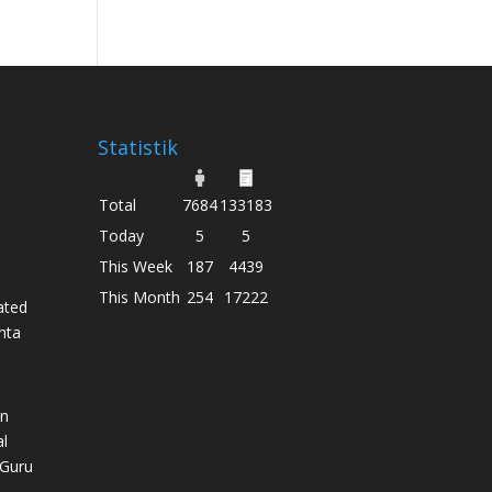
Statistik
Total
7684
133183
Today
5
5
This Week
187
4439
This Month
254
17222
ated
nta
n
l
“Guru