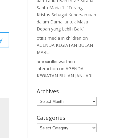
dan Tahun Baru SMP Strada
Santa Maria 1 “Terang
Kristus Sebagai Kebersamaan
dalam Damai untuk Masa
Depan yang Lebih Baik”
otitis media in children
on
y
AGENDA KEGIATAN BULAN
MARET
amoxicillin warfarin
interaction
on
AGENDA
KEGIATAN BULAN JANUARI
Archives
Archives
Categories
Categories