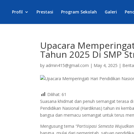
Profil
Prestasi
Program Sekolah
Galeri
Pen
Upacara Memperingati
Tahun 2025 Di SMP St
by
admin415@gmail.com
|
May 4, 2025
|
Berit
Dilihat:
61
Suasana khidmat dan penuh semangat terasa di b
Pendidikan Nasional (Hardiknas) tahun ini kemb
bangsa dan memacu semangat untuk terus me
Mengusung tema
“Partisipasi Semesta Wujudka
bangsa, mulai dari pemerintah, satuan pendidik