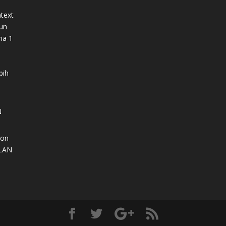
ntext
un
ia 1
i
bih
N
ion
LAN