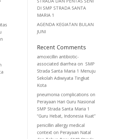
STRADA DAN PENTAS SENI
DI SMP STRADA SANTA
MARIA 1
AGENDA KEGIATAN BULAN
itas
JUNI
u
an
Recent Comments
amoxicillin antibiotic-
associated diarrhea
on
SMP
n
Strada Santa Maria 1 Menuju
ta
Sekolah Adiwiyata Tingkat
Kota
pneumonia complications
on
Perayaan Hari Guru Nasional
SMP Strada Santa Maria 1
“Guru Hebat, Indonesia Kuat”
penicillin allergy medical
context
on
Perayaan Natal